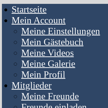
Startseite
Mein Account
Meine Einstellungen
Mein Gästebuch
Meine Videos
Meine Galerie
Mein Profil
Mitglieder
Meine Freunde
Freunde einladen