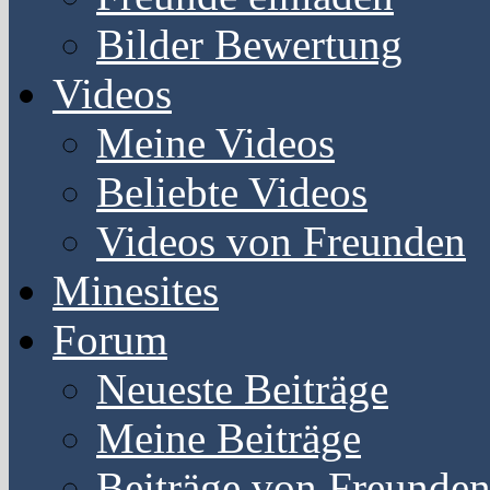
Bilder Bewertung
Videos
Meine Videos
Beliebte Videos
Videos von Freunden
Minesites
Forum
Neueste Beiträge
Meine Beiträge
Beiträge von Freunde