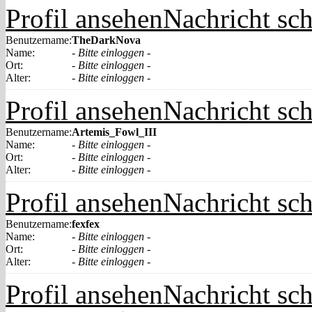
Profil ansehen
Nachricht sc
Benutzername:
TheDarkNova
Name:
- Bitte einloggen -
Ort:
- Bitte einloggen -
Alter:
- Bitte einloggen -
Profil ansehen
Nachricht sc
Benutzername:
Artemis_Fowl_III
Name:
- Bitte einloggen -
Ort:
- Bitte einloggen -
Alter:
- Bitte einloggen -
Profil ansehen
Nachricht sc
Benutzername:
fexfex
Name:
- Bitte einloggen -
Ort:
- Bitte einloggen -
Alter:
- Bitte einloggen -
Profil ansehen
Nachricht sc