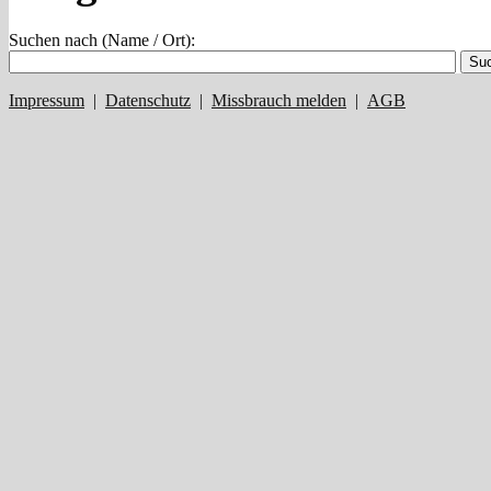
Suchen nach (Name / Ort):
Impressum
|
Datenschutz
|
Missbrauch melden
|
AGB