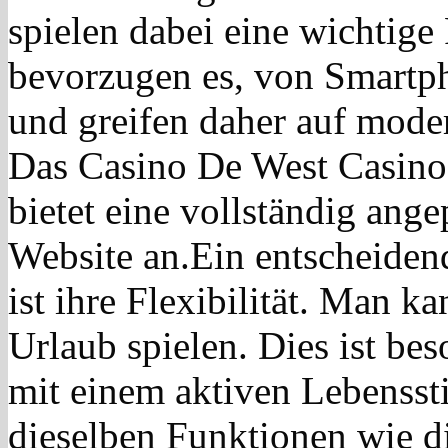
spielen dabei eine wichtig
bevorzugen es, von Smartph
und greifen daher auf mode
Das Casino De West Casino 
bietet eine vollständig ange
Website an.Ein entscheidend
ist ihre Flexibilität. Man 
Urlaub spielen. Dies ist be
mit einem aktiven Lebenssti
dieselben Funktionen wie d