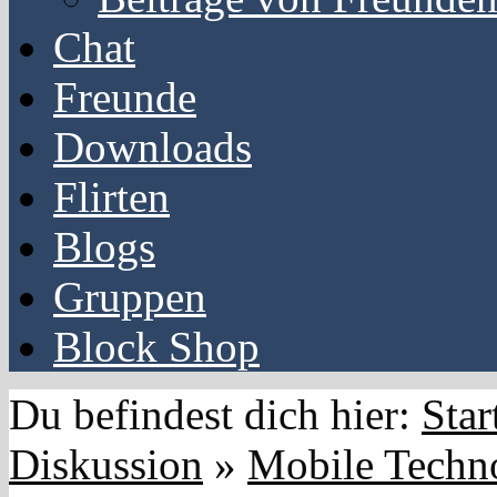
Chat
Freunde
Downloads
Flirten
Blogs
Gruppen
Block Shop
Du befindest dich hier:
Star
Diskussion
»
Mobile Techn