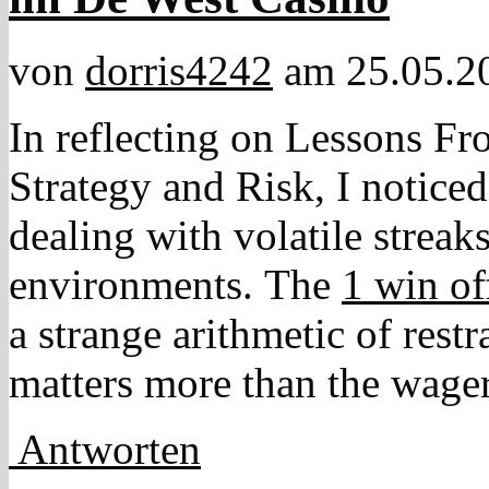
von
dorris4242
am 25.05.2
In reflecting on Lessons F
Strategy and Risk, I notice
dealing with volatile streak
environments. The
1 win of
a strange arithmetic of rest
matters more than the wage
Antworten