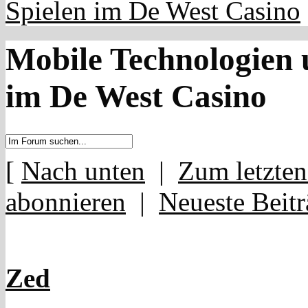
Spielen im De West Casino
Mobile Technologien 
im De West Casino
[
Nach unten
|
Zum letzten
abonnieren
|
Neueste Beitr
Zed