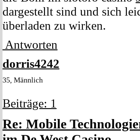
dargestellt sind und sich le
überladen zu wirken.
Antworten
dorris4242
35, Männlich
Beiträge: 1
Re: Mobile Technologie
im De West Casino