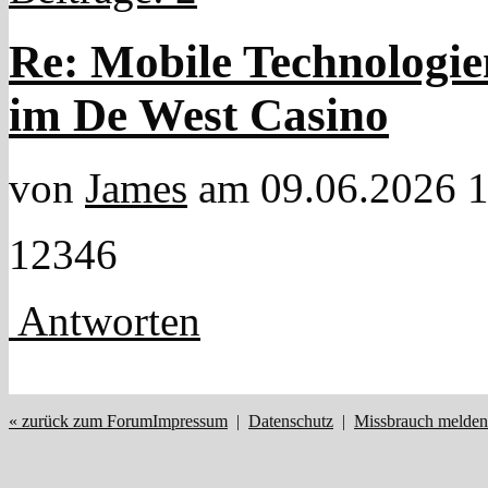
Re: Mobile Technologie
im De West Casino
von
James
am 09.06.2026 1
12346
Antworten
« zurück zum Forum
Impressum
|
Datenschutz
|
Missbrauch melden