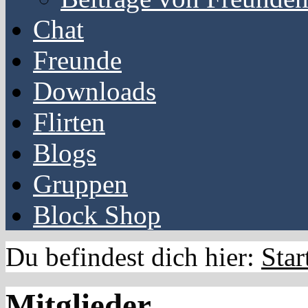
Chat
Freunde
Downloads
Flirten
Blogs
Gruppen
Block Shop
Du befindest dich hier:
Star
Mitglieder