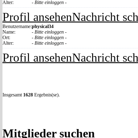
Alter:
- Bitte einloggen -
Profil ansehen
Nachricht sc
Benutzername:
physical34
Name:
- Bitte einloggen -
Ort:
- Bitte einloggen -
Alter:
- Bitte einloggen -
Profil ansehen
Nachricht sc
Insgesamt
1628
Ergebnis(se).
Mitglieder suchen