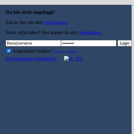
Du bist nicht eingeloggt!
Klicke hier um dich
einzuloggen
.
Noch nicht dabei? Hier kannst du dich
registrieren
.
Login
Angemeldet bleiben?
Passwort vergessen?
Jetzt kostenlos registrieren!