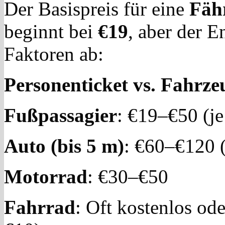
Der Basispreis für eine
Fäh
beginnt bei
€19
, aber der 
Faktoren ab:
Personenticket vs. Fahrz
Fußpassagier
: €19–€50 (j
Auto (bis 5 m)
: €60–€120 
Motorrad
: €30–€50
Fahrrad
: Oft kostenlos od