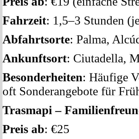
Preis ab
: €19 (einfache Str
Fahrzeit
: 1,5–3 Stunden (j
Abfahrtsorte
: Palma, Alcú
Ankunftsort
: Ciutadella, 
Besonderheiten
: Häufige 
oft Sonderangebote für Frü
Trasmapi – Familienfreund
Preis ab
: €25