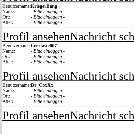
Benutzername:
KriegerBang
Name:
- Bitte einloggen -
Ort:
- Bitte einloggen -
Alter:
- Bitte einloggen -
Profil ansehen
Nachricht sc
Benutzername:
Leertaste007
Name:
- Bitte einloggen -
Ort:
- Bitte einloggen -
Alter:
- Bitte einloggen -
Profil ansehen
Nachricht sc
Benutzername:
Dr_CoxXx
Name:
- Bitte einloggen -
Ort:
- Bitte einloggen -
Alter:
- Bitte einloggen -
Profil ansehen
Nachricht sc