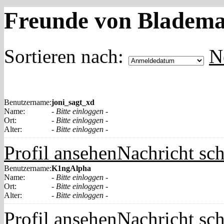
Freunde von Bladema
Sortieren nach:
N
Benutzername:
joni_sagt_xd
Name:
- Bitte einloggen -
Ort:
- Bitte einloggen -
Alter:
- Bitte einloggen -
Profil ansehen
Nachricht sc
Benutzername:
K1ngAlpha
Name:
- Bitte einloggen -
Ort:
- Bitte einloggen -
Alter:
- Bitte einloggen -
Profil ansehen
Nachricht sc