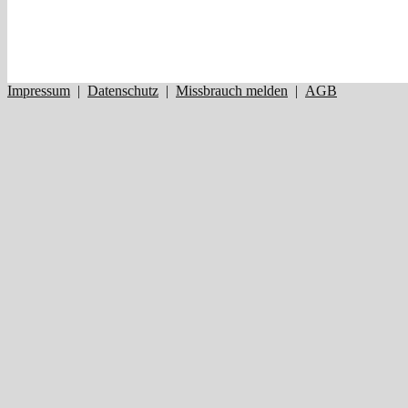
Impressum
|
Datenschutz
|
Missbrauch melden
|
AGB